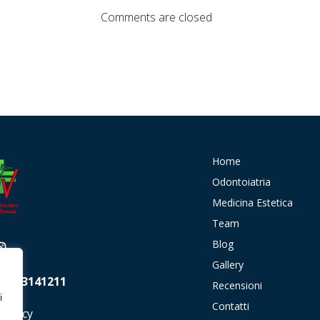
Comments are closed
Home
Odontoiatria
Medicina Estetica
Team
Blog
Gallery
 01203141211
Recensioni
i
Contatti
 policy